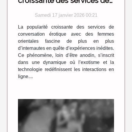
croissante des services de
conversation érotique avec
Samedi 17 janvier 2026 00:21
des femmes orientales
La popularité croissante des services de
conversation érotique avec des femmes
orientales fascine de plus en plus
d’internautes en quête d’expériences inédites.
Ce phénomène, loin d’être anodin, s’inscrit
dans une dynamique où l’exotisme et la
technologie redéfinissent les interactions en
ligne....