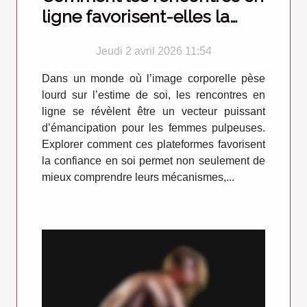
ligne favorisent-elles la
confiance en soi chez les
Jeudi 2 avril 2026 11:54
femmes pulpeuses ?
Dans un monde où l’image corporelle pèse
lourd sur l’estime de soi, les rencontres en
ligne se révèlent être un vecteur puissant
d’émancipation pour les femmes pulpeuses.
Explorer comment ces plateformes favorisent
la confiance en soi permet non seulement de
mieux comprendre leurs mécanismes,...