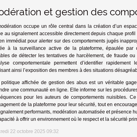
dération et gestion des comp
odération occupe un rôle central dans la création d’un espac
e au signalement accessible directement depuis chaque profil o
n immédiat pour alerter sur des comportements jugés inappropr
ée à la surveillance active de la plateforme, épaulée par
bles de détecter les tentatives de harcèlement, de fraude ou d’
alyse comportementale permettent d’identifier rapidement 
isant ainsi l’exposition des membres à des situations désagré
politique affichée de gestion des abus est un véritable gag
indre une communauté en ligne. Elle informe sur les procédures 
équences pour les auteurs de comportements nuisibles. Ce ca
gagement de la plateforme pour leur sécurité, tout en encouragea
ignalement performants, modération automatisée et présence h
apacité à offrir un environnement où le respect et la sécurité prim
redi 22 octobre 2025 09:32