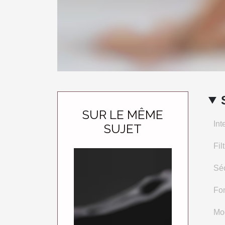
SUR LE MÊME
Int
SUJET
Fil
Séc
Fon
Mod