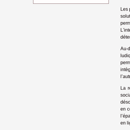
Les 
solu
perm
L'in
déte
Au-d
ludi
perm
intè
l’au
La r
soci
déso
en c
l’ép
en l