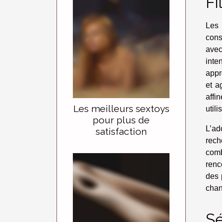
Fi
Les 
cons
avec
inte
appr
et a
affi
Les meilleurs sextoys
utili
pour plus de
L’ad
satisfaction
rech
comb
renc
des 
chan
Sé