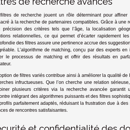
ltres de recherche avancés
filtres de recherche jouent un rôle déterminant pour affiner 
acré à la recherche de partenaires compatibles. Grâce à une re
 précision des critères tels que l’âge, la localisation géog
ntions relationnelles, ce qui permet d’écarter rapidement le
ofondie des filtres assure une pertinence accrue des suggestions
gréable. L’algorithme de matching, conçu par des experts en inte
ner le processus de matching et offrir des résultats en par
sateur.
option de filtres variés contribue ainsi à améliorer la qualité de
erches infructueuses. Que l’on cherche une relation sérieuse,
iner plusieurs critères via la recherche avancée garantit
ontre intégrant des algorithmes puissants et des filtres sophis
profils parfaitement adaptés, réduisant la frustration due à de
ces de rencontres satisfaisantes.
curité et confidentialité des 