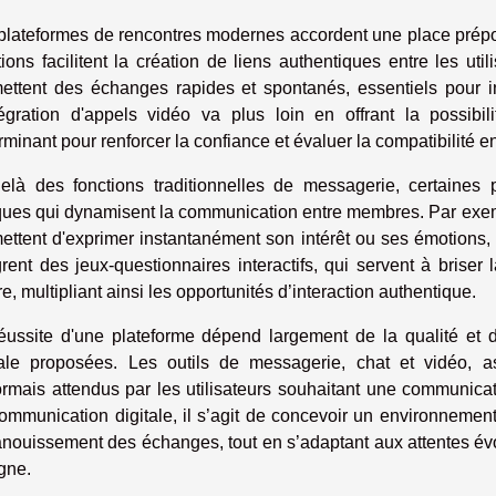
plateformes de rencontres modernes accordent une place prépo
tions facilitent la création de liens authentiques entre les ut
ettent des échanges rapides et spontanés, essentiels pour ini
tégration d'appels vidéo va plus loin en offrant la possibil
rminant pour renforcer la confiance et évaluer la compatibilité e
elà des fonctions traditionnelles de messagerie, certaines 
ques qui dynamisent la communication entre membres. Par exem
ettent d'exprimer instantanément son intérêt ou ses émotions, 
grent des jeux-questionnaires interactifs, qui servent à briser
tre, multipliant ainsi les opportunités d’interaction authentique.
éussite d'une plateforme dépend largement de la qualité et de 
ale proposées. Les outils de messagerie, chat et vidéo, a
rmais attendus par les utilisateurs souhaitant une communicati
ommunication digitale, il s’agit de concevoir un environnement
anouissement des échanges, tout en s’adaptant aux attentes évo
igne.