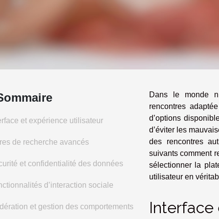
Dans le monde num
Sommaire
rencontres adaptée 
d’options disponibl
erface et expérience utilisateur
d’éviter les mauvais
des rencontres au
tres de recherche avancés
suivants comment re
urité et confidentialité des données
sélectionner la pla
utilisateur en vérita
ctionnalités d’interaction sociale
Interface
ération et gestion des comportements