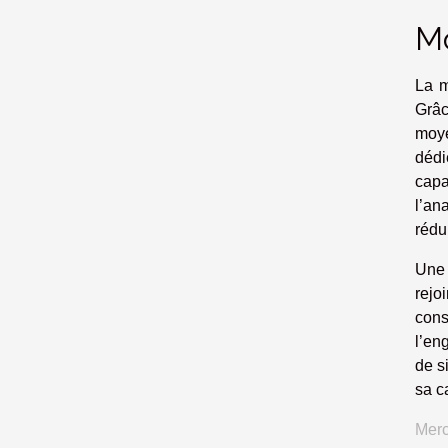
Mo
La m
Grâc
moye
dédi
capa
l’an
rédu
Une 
rejo
cons
l’en
de s
sa c
Merc