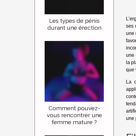
L’er
Les types de pénis
ses u
durant une érection
une 
favo
inco
une 
la p
que 
La d
appl
cont
tend
Comment pouvez-
arti
vous rencontrer une
une 
femme mature ?