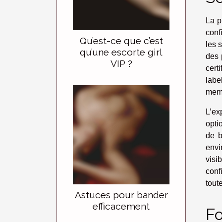
La p
conf
Qu’est-ce que c’est
les 
qu’une escorte girl
des 
VIP ?
cert
labe
mem
L’ex
opti
de b
envi
visi
conf
toute
Astuces pour bander
efficacement
Fo