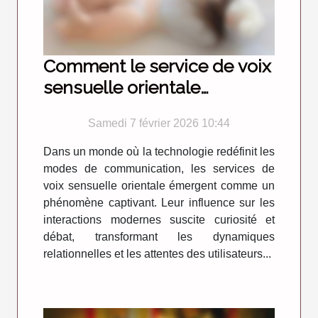
Comment le service de voix
sensuelle orientale
influence-t-il les
Samedi 7 février 2026 10:44
interactions modernes ?
Dans un monde où la technologie redéfinit les
modes de communication, les services de
voix sensuelle orientale émergent comme un
phénomène captivant. Leur influence sur les
interactions modernes suscite curiosité et
débat, transformant les dynamiques
relationnelles et les attentes des utilisateurs...