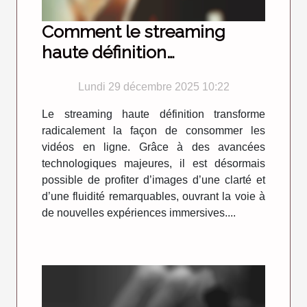
Comment le streaming
haute définition
révolutionne-t-il le
Lundi 29 décembre 2025 10:22
visionnage de vidéos en
ligne ?
Le streaming haute définition transforme
radicalement la façon de consommer les
vidéos en ligne. Grâce à des avancées
technologiques majeures, il est désormais
possible de profiter d’images d’une clarté et
d’une fluidité remarquables, ouvrant la voie à
de nouvelles expériences immersives....